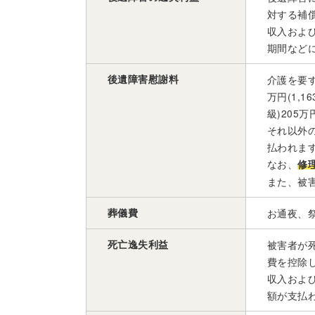
対する補
収入および
期間など
後遺障害慰謝料
介護を要する
万円(1,
級)205
それ以外の場
払われま
なお、
修
また、被
葬儀費
お通夜、祭
死亡逸失利益
被害者が
費を控除
収入およ
額が支払