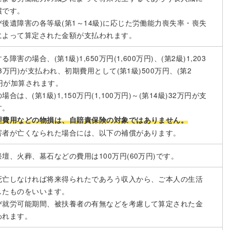
償です。
後遺障害の各等級(第1～14級)に応じた労働能力喪失率・喪失
によって算定された金額が支払われます。
障害の場合、(第1級)1,650万円(1,600万円)、(第2級)1,203
163万円)が支払われ、初期費用として(第1級)500万円、(第2
万円が加算されます。
合は、(第1級)1,150万円(1,100万円)～(第14級)32万円が支
す。
理費用などの物損は、自賠責保険の対象ではありません。
害者が亡くなられた場合には、以下の補償があります。
壇、火葬、墓石などの費用は100万円(60万円)です。
死亡しなければ将来得られたであろう収入から、ご本人の生活
したものをいいます。
び就労可能期間、被扶養者の有無などを考慮して算定された金
われます。