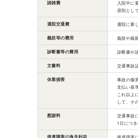
諸雑費
入院中に
原則として
通院交通費
通院に要
義肢等の費用
義肢や義
診断書等の費用
診断書や
文書料
交通事故
休業損害
事故の傷
支払い基準
これ以上に
して、そ
慰謝料
交通事故
1日につき4
後遺障害の逸失利益
後遺障害