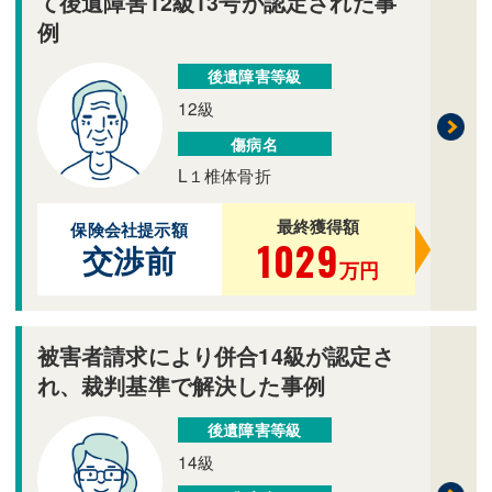
て後遺障害12級13号が認定された事
例
後遺障害等級
12級
傷病名
L１椎体骨折
最終獲得額
保険会社提示額
1029
交渉前
万円
被害者請求により併合14級が認定さ
れ、裁判基準で解決した事例
後遺障害等級
14級