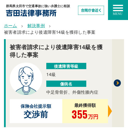
群馬県太田市で交通事故に強い弁護士に相談
ホーム
解決事例
被害者請求により後遺障害14級を獲得した事案
被害者請求により後遺障害14級を獲
得した事案
後遺障害等級
14級
傷病名
中足骨骨折、外傷性膝内症
最終獲得額
保険会社提示額
355
交渉前
万円