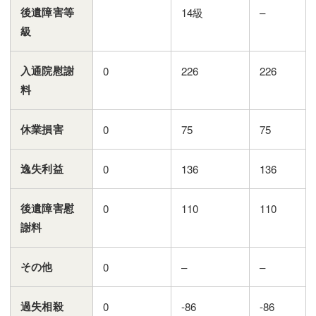
後遺障害等
14級
–
級
入通院慰謝
0
226
226
料
休業損害
0
75
75
逸失利益
0
136
136
後遺障害慰
0
110
110
謝料
その他
0
–
–
過失相殺
0
-86
-86