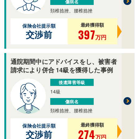
傷病名
頚椎捻挫、腰椎捻挫
最終獲得額
保険会社提示額
397
交渉前
万円
通院期間中にアドバイスをし、被害者
請求により併合 14級を獲得した事例
後遺障害等級
14級
傷病名
頚椎捻挫、腰椎捻挫
最終獲得額
保険会社提示額
274
交渉前
万円